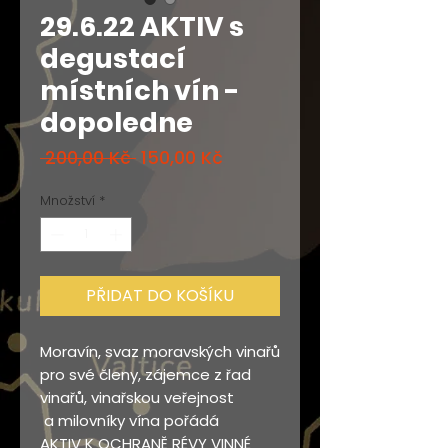
29.6.22 AKTIV s
degustací
místních vín -
dopoledne
Běžná
Zvýhodněná
 200,00 Kč 
150,00 Kč
cena
cena
Množství
*
PŘIDAT DO KOŠÍKU
Moravín, svaz moravských vinařů
pro své členy, zájemce z řad
vinařů, vinařskou veřejnost
a milovníky vína pořádá
AKTIV K OCHRANĚ RÉVY VINNÉ