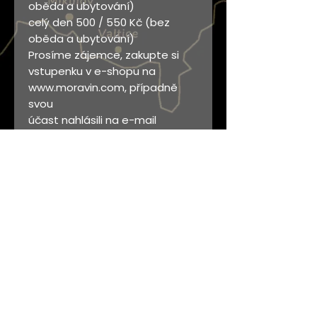
oběda a ubytování)
celý den 500 / 550 Kč (bez
oběda a ubytování)
Prosíme zájemce, zakupte si
vstupenku v e-shopu na
www.moravin.com, případně
svou
účast nahlásili na e-mail
info@moravin.com nebo tel.
603 248 313. Rezervace je nutná
do
27.6.2022! Platba předem
převodem na účet Moravínu
vedený u ČS č. ú.:
1381622309/0800, v.
s. 202205. Fakturu na vyžádání
zašleme e-mailem.
Těšíme se na Vaši účast - za
výbor Moravínu Richard Šemík a
Ing. Ivana Flajšingerová Ph.D.