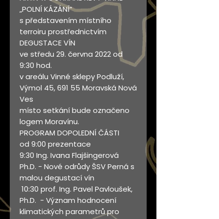
„POLNÍ KÁZÁNÍ“
s představením místního
terroiru prostřednictvím
DEGUSTACE VÍN
ve středu 29. června 2022 od
9:30 hod.
v areálu Vinné sklepy Podluží,
Výmol 45, 691 55 Moravská Nová
Ves
místo setkání bude označeno
logem Moravínu.
PROGRAM DOPOLEDNÍ ČÁSTI
od 9:00 prezentace
9:30 Ing. Ivana Flajšingerová
Ph.D. - Nové odrůdy ŠSV Perná s
malou degustací vín
10:30 prof. Ing. Pavel Pavloušek,
Ph.D. - Význam hodnocení
klimatických parametrů pro