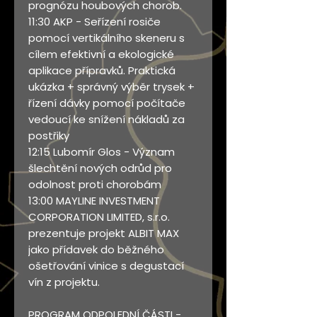
prognózu houbových chorob.
11:30 AKP - Seřízení rosiče
pomocí vertikálního skeneru s
cílem efektivní a ekologické
aplikace přípravků. Praktická
ukázka + správný výběr trysek +
řízení dávky pomocí počítače
vedoucí ke snížení nákladů za
postřiky
12:15 Lubomír Glos - Význam
šlechtění nových odrůd pro
odolnost proti chorobám
13:00 MAYLINE INVESTMENT
CORPORATION LIMITED, s.r.o.
prezentuje projekt ALBIT MAX
jako přídavek do běžného
ošetřování vinice s degustací
vín z projektu.
PROGRAM ODPOLEDNÍ ČÁSTI -