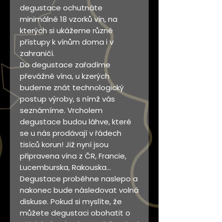
degustace ochutnáte
minimálně 18 vzorků vín, na
kterých si ukážeme různé
přístupy k vínům doma i v
zahraničí.
Do degustace zařadíme
převážně vína, u kzerých
budeme znát technologický
postup výroby, s nímž vás
seznámíme. Vrcholem
degustace budou láhve, které
se u nás prodávají v řádech
tisíců korun! Již nyní jsou
připravena vína z ČR, Francie,
Lucemburska, Rakouska...
Degustace proběhne naslepo a
nakonec bude následovat volná
diskuse. Pokud si myslíte, že
můžete degustaci obohatit o