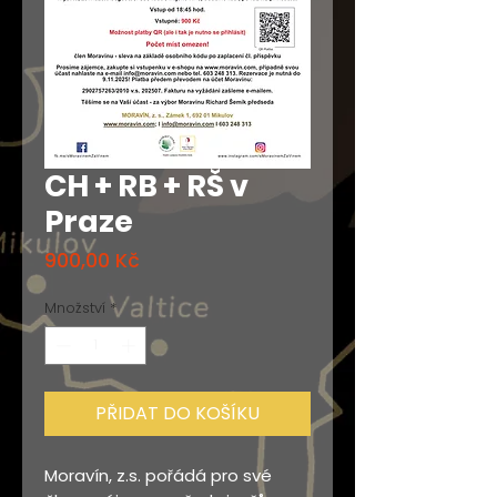
CH + RB + RŠ v
Praze
Cena
900,00 Kč
Množství
*
PŘIDAT DO KOŠÍKU
Moravín, z.s. pořádá pro své