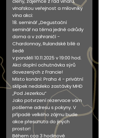
členy, zájemce z řad vinařů,
vinařskou veřejnost a milovníky
vína akci:
18. seminář ,,Degustační
seminář na téma jedné odrůdy
doma a v zahraničí -
Chardonnay, Rulandské bílé a
šedé
v pondělí 10.11.2025 v 19:00 hod.
Akci doplní ochutnávka sýrů
dovezených z Francie!
Místo konání: Praha 4 - privátní
sklípek nedaleko zastávky MHD
„Pod Jezerkou“
Jako potvrzení rezervace vám
pošleme adresu s pokyny. V
případě velkého zájmu bude
akce přesunuta do jiných
prostor!
Během cca 3 hodinové