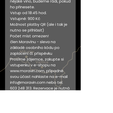
nějaké víno, budeme rádi, pokud
ho přinesete.
Vstup od 18:45 hod.
Vstupné: 900 Kč
Možnost platby QR (ale i tak je
nutno se přihlásit)
Počet míst omezen!
člen Moravínu - sleva na
základě osobního kódu po
zaplacení čl. příspěvku
Prosíme zájemce, zakupte si
vstupenku v e-shopu na
www.moravin.com, případně
svou účast nahlaste na e-mail
info@moravin.com nebo tel.
603 248 313. Rezervace je nutná
do 9.11.2025! Platba předem
převodem na účet Moravínu:
2902757263/2010 v.s. 202507.
Fakturu na vyžádání zašleme e-