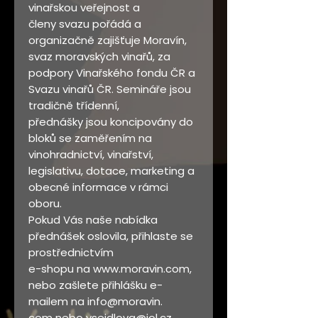
vinařskou veřejnost a
členy svazu pořádá a
organizačně zajišťuje Moravín,
svaz moravských vinařů, za
podpory Vinařského fondu ČR a
Svazu vinařů ČR. Semináře jsou
tradičně třídenní,
přednášky jsou koncipovány do
bloků se zaměřením na
vinohradnictví, vinařství,
legislativu, dotace, marketing a
obecné informace v rámci
oboru.
Pokud Vás naše nabídka
přednášek oslovila, přihlaste se
prostřednictvím
e-shopu na www.moravin.com,
nebo zašlete přihlášku e-
mailem na info@moravin.
com nebo vseidlova@iol.cz