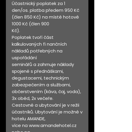
Účastnický poplatek za 1
den/os. platba předem 950 Kč
(člen 850 Kč) na místě hotově
1000 Kč (člen 900
Kč).
Poplatek tvoří část
kalkulovaných fi nančních
nákladů potřebných na
uspořádání
seminářů a zahrnuje náklady
spojené s přednáškami,
degustacemi, technickým
zabezpečením a službami,
občerstvením (káva, čaj, voda),
3x oběd, 2x večeře.
Cestovné a ubytování je v režii
účastníků. Ubytování je možné v
hotelu AMANDE,
více na www.amandehotel.cz