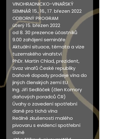
VINOHRADNICKO-VINAŘSKÝ
SEMINÁŘ 15., 16., 17. březen 2022
ODBORNÝ PROGRAM
úterý 15. březen 2022
od 8. 30 prezence účastníků
9.00 zahájení semináře
Aktuální situace, témata a vize
tuzemského vinařství
PhDr. Martin Chlad, prezident,
Svaz vinařů České republiky
Daňové dopady prodeje vína do
jiných členských zemí EU
Ing. Jiří Sedláček (člen Komory
daňových poradců ČR)
Úvahy o zavedení spotřební
daně pro tichá vína
Reálné zkušenosti malého
pivovaru s evidencí spotřební
daně