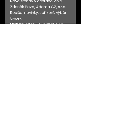
Nové trendy v ochraně vinic
Zdeněk Peza, Adama CZ, s.r.o.
Rosiče, novinky, seřízení, výběr
trysek
Michael Trtilek, AKP spol. s r.o.,
Brno
Vliv kontaminace hroznů na
senzorické vlastnosti vína
Ing. Michal Kumšta, Ph.D., Ústav
vinohradnictví a vinařství (ZF),
MENDELU, Lednice
Filtrace – účinnost a ekonomika
František Bílek, Bílek Filtry s.r.o.,
Josefov
Výsledky mezidruhového křížení
za posledních 20 let Vinselekt –
ŠSV Perná,
degustace Doc. Ing. Miloš
Michlovský, DrSc., Vinselekt
Michlovský, a.s. Rakvice