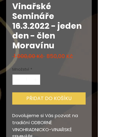
Vinařské
Semináře
16.3.2022 - jeden
den - člen
Moravínu
Běžná
Zvýhodněná
 1 000,00 Kč 
850,00 Kč
cena
cena
Množství
*
PŘIDAT DO KOŠÍKU
Dovolujeme si Vás pozvat na
tradiční ODBORNÉ
VINOHRADNICKO-VINAŘSKÉ
SEMINÁŘE,