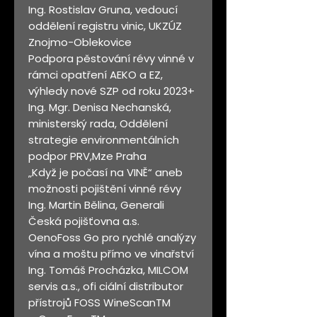
Ing. Rostislav Gruna, vedoucí
oddělení registru vinic, UKZÚZ
Znojmo-Oblekovice
Podpora pěstování révy vinné v
rámci opatření AEKO a EZ,
výhledy nové SZP od roku 2023+
Ing. Mgr. Denisa Nechanská,
ministerský rada, Oddělení
strategie environmentálních
podpor PRV,Mze Praha
„Když je počasí na VINĚ“ aneb
možnosti pojištění vinné révy
Ing. Martin Bělina, Generali
Česká pojišťovna a.s.
OenoFoss Go pro rychlé analýzy
vína a moštu přímo ve vinařství
Ing. Tomáš Procházka, MILCOM
servis a.s., ofi ciální distributor
přístrojů FOSS WineScanTM