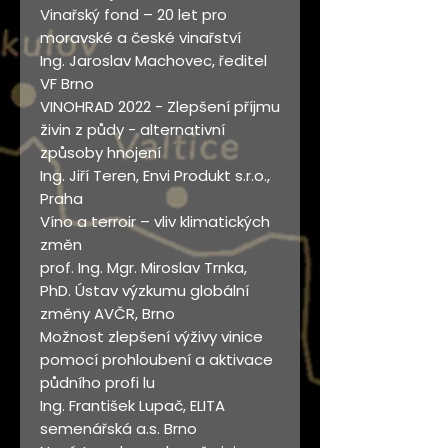
Vinařský fond – 20 let pro
moravské a české vinařství
Ing. Jaroslav Machovec, ředitel
VF Brno
VINOHRAD 2022 - Zlepšení příjmu
živin z půdy - alternativní
způsoby hnojení
Ing. Jiří Teren, Envi Produkt s.r.o.,
Praha
Víno a terroir – vliv klimatických
změn
prof. Ing. Mgr. Miroslav Trnka,
PhD. Ústav výzkumu globální
změny AVČR, Brno
Možnost zlepšení výživy vinice
pomocí prohloubení a aktivace
půdního profi lu
Ing. František Lupač, ELITA
semenářská a.s. Brno