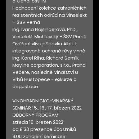
a OenoFossTM
Hodnocení kolekce zahraničních
rezistentních odrůd na Vinselekt
– ŠSV Perná
Ing. Ivana Flajšingerová, PhD.,
Vinselekt Michlovský - ŠSV Perná
Ověření vlivu přídavku Albit k
integrované ochraně révy vinné
Ing. Karel Říha, Richard Šemík,
Mayline corporation, s.r.o., Praha
Večeře, následně Vinařství u
Vrbů Hustopeče - exkurze a
degustace
VINOHRADNICKO-VINAŘSKÝ
SEMINÁŘ 15., 16., 17. březen 2022
ODBORNÝ PROGRAM
středa 16. březen 2022
od 8.30 prezence účastníků
9.00 zahájení semináře