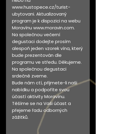
nebo na
www.hustopece.cz/turist-
ubytovani. Aktualizovaný
program je k dispozici na webu
Moravínu www.moravin.com.
Na společnou večerní
degustaci dodejte prosím
alespoň jeden vzorek vína, který
bude prezentován dle
programu ve středu. Děkujeme.
Na společnou degustaci
srdečně zveme.
Bude nám ctí, přijmete-li naši
nabídku a podpoříte svou
účastí aktivity Moravínu.
Těšíme se na Vaši účast a
přejeme řadu odborných
zážitků.