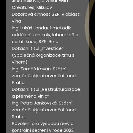
Jitka Ilčíková, pivovar Wild
Creatures, Mikulov
Dozorová činnost SZPI v oblasti
vína
Ing. Lukáš Landauf metodik
oddělení kontroly, laboratoří a
certifi kace, SZPI Brno
Dotační titul „Investice“
(Společná organizace trhu s
vínem)
Ing. Tomáš Kavan, Státní
zemědělský intervenční fond,
Praha
Dotační titul „Restrukturalizace
a přeměna vinic“
Ing. Petra Jankovská, Státní
zemědělský intervenční fond,
Praha
Povolení pro výsadbu révy a
kontrolní šetření v roce 2022