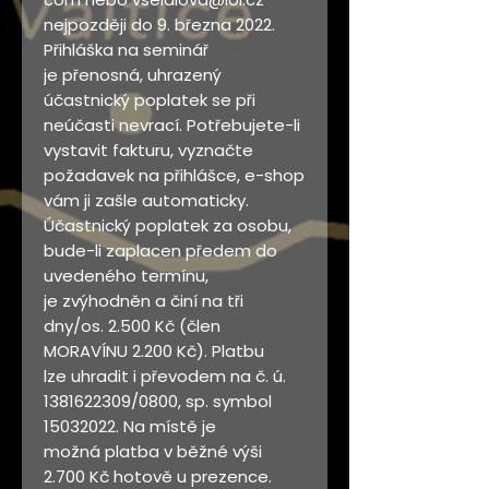
nejpozději do 9. března 2022.
Přihláška na seminář
je přenosná, uhrazený
účastnický poplatek se při
neúčasti nevrací. Potřebujete-li
vystavit fakturu, vyznačte
požadavek na přihlášce, e-shop
vám ji zašle automaticky.
Účastnický poplatek za osobu,
bude-li zaplacen předem do
uvedeného termínu,
je zvýhodněn a činí na tři
dny/os. 2.500 Kč (člen
MORAVÍNU 2.200 Kč). Platbu
lze uhradit i převodem na č. ú.
1381622309/0800, sp. symbol
15032022. Na místě je
možná platba v běžné výši
2.700 Kč hotově u prezence.