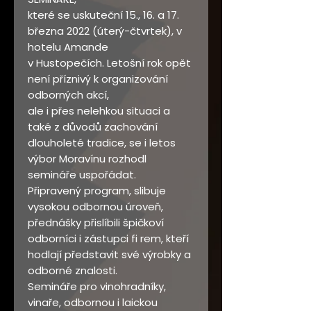
které se uskuteční 15., 16. a 17.
března 2022 (úterý-čtvrtek), v
hotelu Amande
v Hustopečích. Letošní rok opět
není příznivý k organizování
odborných akcí,
ale i přes nelehkou situaci a
také z důvodů zachování
dlouholeté tradice, se i letos
výbor Moravínu rozhodl
semináře uspořádat.
Připravený program, slibuje
vysokou odbornou úroveň,
přednášky přislíbili špičkoví
odborníci i zástupci fi rem, kteří
hodlají představit své výrobky a
odborné znalosti.
Semináře pro vinohradníky,
vinaře, odbornou i laickou