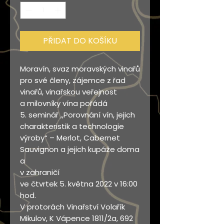
PŘIDAT DO KOŠÍKU
Moravín, svaz moravských vinařů
pro své členy, zájemce z řad
vinařů, vinařskou veřejnost
a milovníky vína pořádá
5. seminář ,,Porovnání vín, jejich
charakteristik a technologie
výroby“ – Merlot, Cabernet
Sauvignon a jejich kupáže doma
a
v zahraničí
ve čtvrtek 5. května 2022 v 16:00
hod.
V protorách Vinařství Volařík
Mikulov, K Vápence 1811/2a, 692