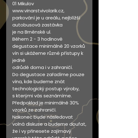
01 Mikulov
www.vinarstvivolarik.cz,
parkování je u areálu, nejblížší
autobusová zastávka
je na Brněnské ul.
Během 2 - 3 hodinové
degustace minimálně 20 vzorků
vín si ukážeme různé přístupy k
jedné
odrůdě doma i v zahraničí.
Do degustace zařadíme pouze
vína, kde budeme znát
technologický postup výroby,
s kterými vás seznámíme.
Předpoklad je minimálně 30%
vzorků ze zahraničí.
Nakonec bude následovat
volná diskuse a budeme doufat,
že i vy přinesete zajímavý