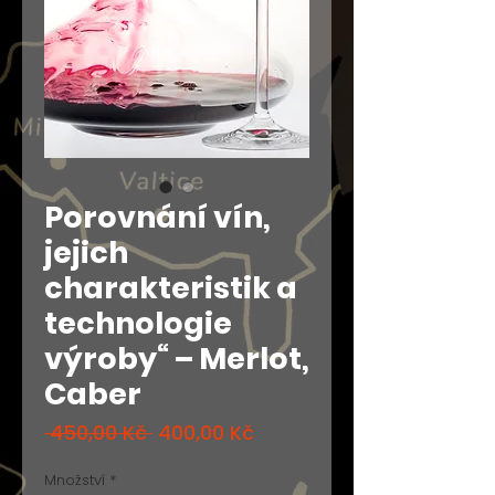
Porovnání vín,
jejich
charakteristik a
technologie
výroby“ – Merlot,
Caber
Běžná
Zvýhodněná
 450,00 Kč 
400,00 Kč
cena
cena
Množství
*