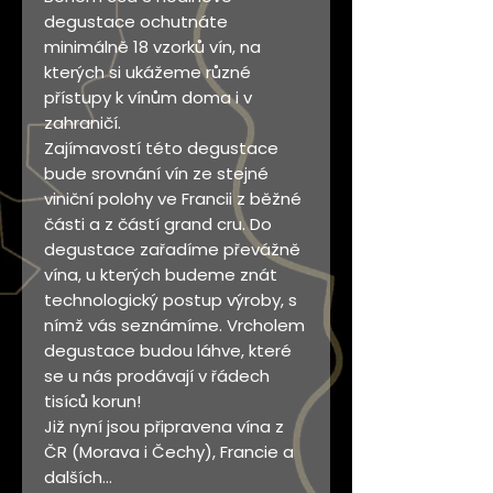
degustace ochutnáte
minimálně 18 vzorků vín, na
kterých si ukážeme různé
přístupy k vínům doma i v
zahraničí.
Zajímavostí této degustace
bude srovnání vín ze stejné
viniční polohy ve Francii z běžné
části a z částí grand cru. Do
degustace zařadíme převážně
vína, u kterých budeme znát
technologický postup výroby, s
nímž vás seznámíme. Vrcholem
degustace budou láhve, které
se u nás prodávají v řádech
tisíců korun!
Již nyní jsou připravena vína z
ČR (Morava i Čechy), Francie a
dalších...