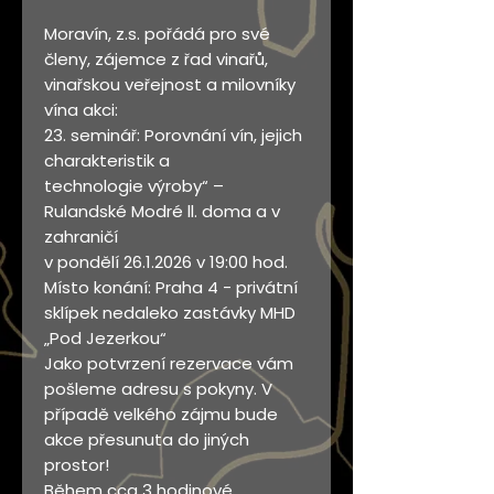
Moravín, z.s. pořádá pro své
členy, zájemce z řad vinařů,
vinařskou veřejnost a milovníky
vína akci:
23. seminář: Porovnání vín, jejich
charakteristik a
technologie výroby“ –
Rulandské Modré ll. doma a v
zahraničí
v pondělí 26.1.2026 v 19:00 hod.
Místo konání: Praha 4 - privátní
sklípek nedaleko zastávky MHD
„Pod Jezerkou“
Jako potvrzení rezervace vám
pošleme adresu s pokyny. V
případě velkého zájmu bude
akce přesunuta do jiných
prostor!
Během cca 3 hodinové