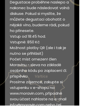
Degustace proběhne naslepo a
nakonec bude následovat volná
diskuse. Pokud si myslíte, že
můžete degustaci obohatit o
nějaké víno, budeme rádi, pokud
ho přinesete.
Vstup od 18:45 hod.
Vstupné: 850 Kč
Možnost platby QR (ale i tak je
nutno se přihlásit)
Počet míst omezen! člen
Moravínu - sleva na základě
osobního kódu po zaplacení čl.
příspěvku
Prosíme zájemce, zakupte si
vstupenku v e-shopu na
www.moravin.com, případně
svou účast nahlaste na e-mail
info@moravin.com nebo tel.
603 248 313. Rezervace je nutná