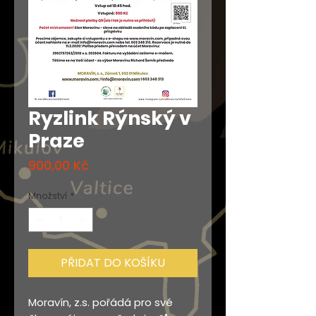
Ryzlink Rýnský v
Praze
Cena
900,00 Kč
Množství
*
PŘIDAT DO KOŠÍKU
Moravín, z.s. pořádá pro své