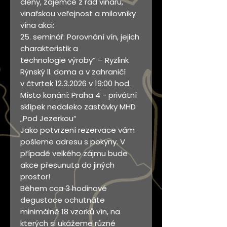
členy, zájemce z řad vinařů,
vinařskou veřejnost a milovníky
vína akci:
25. seminář: Porovnání vín, jejich
charakteristik a
technologie výroby“ – Ryzlink
Rýnský ll. doma a v zahraničí
v čtvrtek 12.3.2026 v 19:00 hod.
Místo konání: Praha 4 - privátní
sklípek nedaleko zastávky MHD
„Pod Jezerkou“
Jako potvrzení rezervace vám
pošleme adresu s pokyny. V
případě velkého zájmu bude
akce přesunuta do jiných
prostor!
Během cca 3 hodinové
degustace ochutnáte
minimálně 18 vzorků vín, na
kterých si ukážeme různé