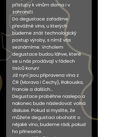
přístupy k vínům doma i v
zahraničí.
Do degustace zařadíme
převážně vína, u kterých
budeme znát technologický
postup výroby, s nímž vás
seznámíme. Vrcholem
degustace budou láhve, které
se u nás prodávají v řádech
tisíců korun!
Již nyní jsou připravena vína z
ČR (Morava i Čechy), Rakouska,
Francie a dalších...
Degustace proběhne naslepo a
nakonec bude následovat volná
diskuse. Pokud si myslíte, že
můžete degustaci obohatit o
nějaké víno, budeme rádi, pokud
ho přinesete.