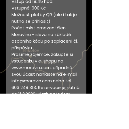
Vstup od 18:45 hod.
Vstupné: 900 Kč
Možnost platby QR (ale i tak je
nutno se přihlásit)
Počet míst omezen! člen
Moravínu - sleva na základě
osobního kódu po zaplacení čl.
příspěvku
Prosíme zájemce, zakupte si
vstupenku v e-shopu na
www.moravin.com, případně
svou účast nahlaste na e-mail
info@moravin.com nebo tel.
603 248 313. Rezervace je nutná
do 11.3.2026! Platba předem
převodem na účet Moravínu:
2902757263/2010 v.s. 202604.
Fakturu na vyžádání zašleme e-
mailem.
Těšíme se na Vaší účast - za