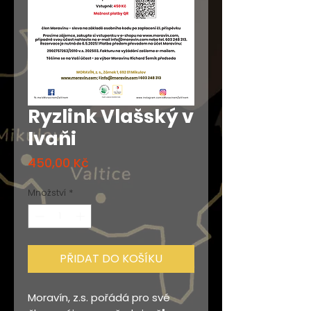
Ryzlink Vlašský v
Ivaňi
Cena
450,00 Kč
Množství
*
PŘIDAT DO KOŠÍKU
Moravín, z.s. pořádá pro své