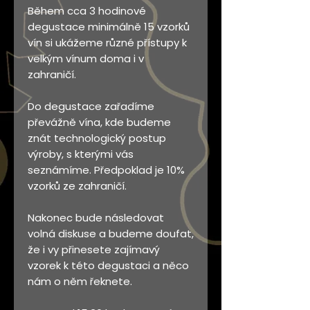
Během cca 3 hodinové
degustace minimálně 15 vzorků
vín si ukážeme různé přístupy k
velkým vínum doma i v
zahraničí.
Do degustace zařadíme
převážně vína, kde budeme
znát technologický postup
výroby, s kterými vás
seznámíme. Předpoklad je 10%
vzorků ze zahraničí.
Nakonec bude následovat
volná diskuse a budeme doufat,
že i vy přinesete zajímavý
vzorek k této degustaci a něco
nám o něm řeknete.