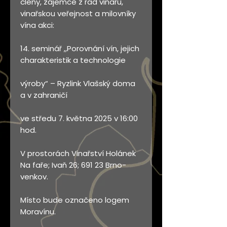
členy, zájemce z řad vinařů,
vinařskou veřejnost a milovníky
vína akci:
14. seminář ,,Porovnání vín, jejich
charakteristik a technologie
výroby“ – Ryzlink Vlašský doma
a v zahraničí
ve středu 7. května 2025 v 16:00
hod.
V prostorách Vinařství Holánek
Na faře; Ivaň 26; 691 23 Brno-
venkov.
Místo bude označeno logem
Moravínu.