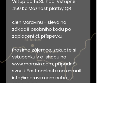
Vstup od 15:30 hod. Vstupné:
450 Kč Možnost platby QR
člen Moravínu - sleva na
základě osobního kodu po
zaplacení čl. příspěvku
Prosíme zájemce, zakupte si
vstupenku v e-shopu na
www.moravin.com, případně
svou účast nahlaste na e-mail
info@moravin.com nebo tel.
603 248 313. Rezervace je nutná
do 6.5.2025! Platba předem
převodem na účet Moravínu:
2902757263/2010 v.s. 202503.
Fakturu na vyžádání zašleme e-
mailem.