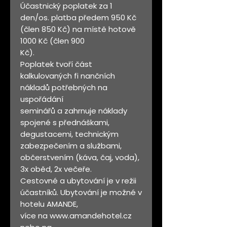
Účastnický poplatek za 1
den/os. platba předem 950 Kč
(člen 850 Kč) na místě hotově
1000 Kč (člen 900
Kč).
Poplatek tvoří část
kalkulovaných fi nančních
nákladů potřebných na
uspořádání
seminářů a zahrnuje náklady
spojené s přednáškami,
degustacemi, technickým
zabezpečením a službami,
občerstvením (káva, čaj, voda),
3x oběd, 2x večeře.
Cestovné a ubytování je v režii
účastníků. Ubytování je možné v
hotelu AMANDE,
více na www.amandehotel.cz