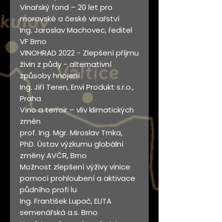
Vinařský fond – 20 let pro
moravské a české vinařství
Ing. Jaroslav Machovec, ředitel
VF Brno
VINOHRAD 2022 - Zlepšení příjmu
živin z půdy - alternativní
způsoby hnojení
Ing. Jiří Teren, Envi Produkt s.r.o.,
Praha
Víno a terroir – vliv klimatických
změn
prof. Ing. Mgr. Miroslav Trnka,
PhD. Ústav výzkumu globální
změny AVČR, Brno
Možnost zlepšení výživy vinice
pomocí prohloubení a aktivace
půdního profi lu
Ing. František Lupač, ELITA
semenářská a.s. Brno