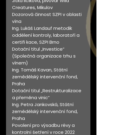
Jitka Ilčíková, pivovar Wild
Creatures, Mikulov
Dozorová činnost SZPI v oblasti
vína
Ing. Lukáš Landauf metodik
oddělení kontroly, laboratoří a
certifi kace, SZPI Brno
Dotační titul „Investice“
(Společná organizace trhu s
vínem)
Ing. Tomáš Kavan, Státní
zemědělský intervenční fond,
Praha
Dotační titul „Restrukturalizace
a přeměna vinic“
Ing. Petra Jankovská, Státní
zemědělský intervenční fond,
Praha
Povolení pro výsadbu révy a
kontrolní šetření v roce 2022