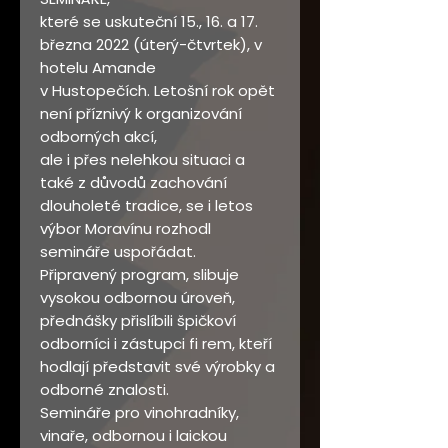
které se uskuteční 15., 16. a 17.
března 2022 (úterý-čtvrtek), v
hotelu Amande
v Hustopečích. Letošní rok opět
není příznivý k organizování
odborných akcí,
ale i přes nelehkou situaci a
také z důvodů zachování
dlouholeté tradice, se i letos
výbor Moravínu rozhodl
semináře uspořádat.
Připravený program, slibuje
vysokou odbornou úroveň,
přednášky přislíbili špičkoví
odborníci i zástupci fi rem, kteří
hodlají představit své výrobky a
odborné znalosti.
Semináře pro vinohradníky,
vinaře, odbornou i laickou