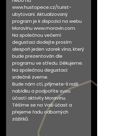
nebo na
www.hustopece.cz/turist-
ubytovani. Aktualizovaný
program je k dispozici na webu
Moravínu www.moravin.com.
Na společnou večerní
degustaci dodejte prosím
alespoň jeden vzorek vína, který
bude prezentován dle
programu ve středu. Děkujeme.
Na společnou degustaci
srdečně zveme.
Bude nám ctí, přijmete-li naši
nabídku a podpoříte svou
účastí aktivity Moravínu.
Těšíme se na Vaši účast a
přejeme řadu odborných
zážitků.