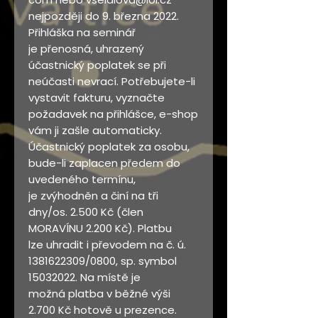
nejpozději do 9. března 2022.
Přihláška na seminář
je přenosná, uhrazený
účastnický poplatek se při
neúčasti nevrací. Potřebujete-li
vystavit fakturu, vyznačte
požadavek na přihlášce, e-shop
vám ji zašle automaticky.
Účastnický poplatek za osobu,
bude-li zaplacen předem do
uvedeného termínu,
je zvýhodněn a činí na tři
dny/os. 2.500 Kč (člen
MORAVÍNU 2.200 Kč). Platbu
lze uhradit i převodem na č. ú.
1381622309/0800, sp. symbol
15032022. Na místě je
možná platba v běžné výši
2.700 Kč hotově u prezence.