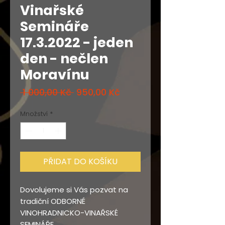
Vinařské
Semináře
17.3.2022 - jeden
den - nečlen
Moravínu
Běžná
Zvýhodněná
 1 000,00 Kč 
950,00 Kč
cena
cena
Množství
*
PŘIDAT DO KOŠÍKU
Dovolujeme si Vás pozvat na
tradiční ODBORNÉ
VINOHRADNICKO-VINAŘSKÉ
SEMINÁŘE,