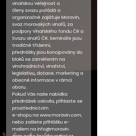
vinařskou veřejnost a
členy svazu pořádá a
organizačně zajišťuje Moravín,
svaz moravských vinařů, za
podpory Vinařského fondu ČR a
Svazu vinařů ČR. Semináře jsou
tradičně třídenní,
přednášky jsou koncipovány do
bloků se zaměřením na
vinohradnictví, vinařství,
legislativu, dotace, marketing a
obecné informace v rámci
oboru.
Pokud Vás naše nabídka
přednášek oslovila, přihlaste se
prostřednictvím
e-shopu na www.moravin.com,
nebo zašlete přihlášku e-
mailem na info@moravin.
com nebo vseidlova@iol.cz