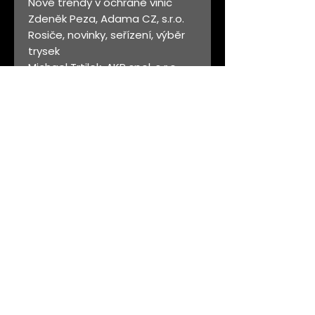
Nové trendy v ochraně vinic
Zdeněk Peza, Adama CZ, s.r.o.
Rosiče, novinky, seřízení, výběr
trysek
Michael Trtilek, AKP spol. s r.o.,
Brno
Vliv kontaminace hroznů na
senzorické vlastnosti vína
Ing. Michal Kumšta, Ph.D., Ústav
vinohradnictví a vinařství (ZF),
MENDELU, Lednice
Filtrace – účinnost a ekonomika
František Bílek, Bílek Filtry s.r.o.,
Josefov
Výsledky mezidruhového křížení
za posledních 20 let Vinselekt –
ŠSV Perná,
degustace Doc. Ing. Miloš
Michlovský, DrSc., Vinselekt
Michlovský, a.s. Rakvice