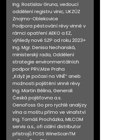
Ing. Rostislav Gruna, vedoucí
oddělení registru vinic, UKZÚZ
Znojmo-Oblekovice
Podpora pěstování révy vinné v
rámci opatření AEKO a EZ,
výhledy nové SZP od roku 2023+
Ing. Mgr. Denisa Nechanská,
ministerský rada, Oddělení
strategie environmentálních
podpor PRV,Mze Praha
„Když je počasí na VINĚ“ aneb
možnosti pojištění vinné révy
Ing. Martin Bělina, Generali
Česká pojišťovna a.s.
OenoFoss Go pro rychlé analýzy
vína a moštu přímo ve vinařství
Ing. Tomáš Procházka, MILCOM
servis a.s., ofi ciální distributor
přístrojů FOSS WineScanTM