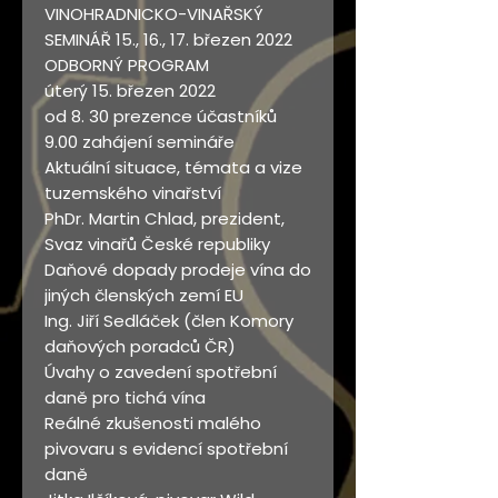
VINOHRADNICKO-VINAŘSKÝ
SEMINÁŘ 15., 16., 17. březen 2022
ODBORNÝ PROGRAM
úterý 15. březen 2022
od 8. 30 prezence účastníků
9.00 zahájení semináře
Aktuální situace, témata a vize
tuzemského vinařství
PhDr. Martin Chlad, prezident,
Svaz vinařů České republiky
Daňové dopady prodeje vína do
jiných členských zemí EU
Ing. Jiří Sedláček (člen Komory
daňových poradců ČR)
Úvahy o zavedení spotřební
daně pro tichá vína
Reálné zkušenosti malého
pivovaru s evidencí spotřební
daně