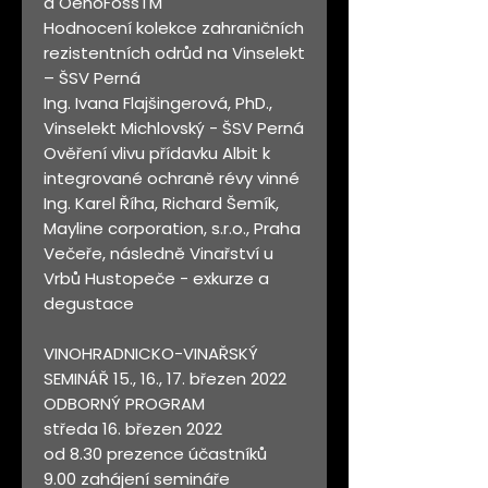
a OenoFossTM
Hodnocení kolekce zahraničních
rezistentních odrůd na Vinselekt
– ŠSV Perná
Ing. Ivana Flajšingerová, PhD.,
Vinselekt Michlovský - ŠSV Perná
Ověření vlivu přídavku Albit k
integrované ochraně révy vinné
Ing. Karel Říha, Richard Šemík,
Mayline corporation, s.r.o., Praha
Večeře, následně Vinařství u
Vrbů Hustopeče - exkurze a
degustace
VINOHRADNICKO-VINAŘSKÝ
SEMINÁŘ 15., 16., 17. březen 2022
ODBORNÝ PROGRAM
středa 16. březen 2022
od 8.30 prezence účastníků
9.00 zahájení semináře