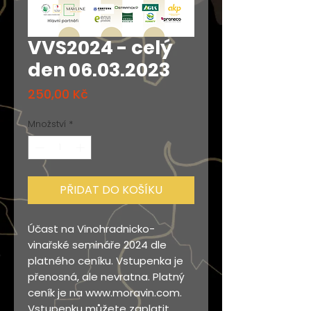
VVS2024 - celý
den 06.03.2023
Cena
250,00 Kč
Množství
*
PŘIDAT DO KOŠÍKU
Účast na Vinohradnicko-
vinařské semináře 2024 dle
platného ceníku. Vstupenka je
přenosná, ale nevratna. Platný
ceník je na www.moravin.com.
Vstupenku můžete zaplatit