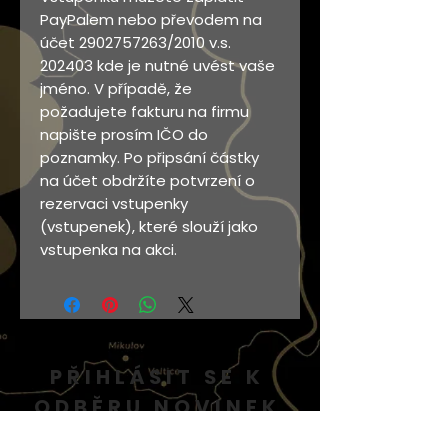
PayPalem nebo převodem na
účet 2902757263/2010 v.s.
202403 kde je nutné uvést vaše
jméno. V případě, že
požadujete fakturu na firmu
napište prosím IČO do
poznamky. Po připsání částky
na účet obdržíte potvrzení o
rezervaci vstupenky
(vstupenek), které slouží jako
vstupenka na akci.
PŘIHLÁSIT SE K
ODBĚRU NOVINEK