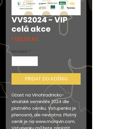
VVS2024 - VIP
celá akce
Cena
1 150,00 Kč
Množství
*
PŘIDAT DO KOŠÍKU
Účast na Vinohradnicko-
vinařské semináře 2024 dle
platného ceníku. Vstupenka je
přenosná, ale nevratna. Platný
ceník je na www.moravin.com.
Vstupenku můžete zaplatit