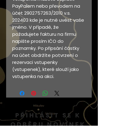
PayPalem nebo převodem na
účet 2902757263/2010 v.s.
202403 kde je nutné uvést vaše
jméno. V případě, že
požadujete fakturu na firmu
napište prosím IČO do
poznamky. Po připsání částky
na účet obdržíte potvrzení o
rezervaci vstupenky
(vstupenek), které slouží jako
vstupenka na akci.
PŘIHLÁSIT SE K
ODBĚRU NOVINEK