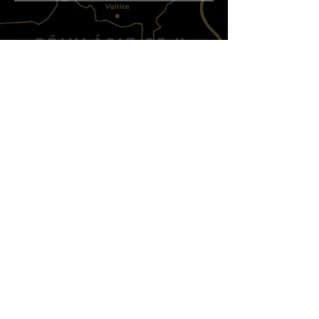
PŘIHLÁSIT SE K
ODBĚRU NOVINEK
PŘIHLÁSIT SE
Moravín, z.s.
Korespondenční adresa:
Moravín z.s. - Richard Šemík;
Magistrů 202/16; 140 00
Praha 4
info@moravin.com
|
+420