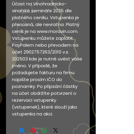
Účast na Vinohradnicko-
vinařské semináře 2025 dle
platného ceníku. Vstupenka je
přenosná, ale nevratna. Platný
ceník je na www.moravin.com.
Vstupenku můžete zaplatit
PayPalem nebo převodem na
účet 2902757263/2010 v.s.
202503 kde je nutné uvést vaše
jméno. V případě, že
požadujete fakturu na firmu
napište prosím IČO do
poznamky. Po připsání částky
na účet obdržíte potvrzení o
rezervaci vstupenky
(vstupenek), které slouží jako
vstupenka na akci.