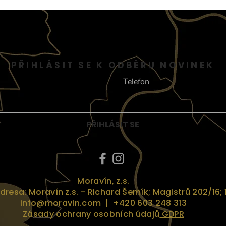
PŘIHLÁSIT SE K ODBĚRU NOVINEK
PŘIHLÁSIT SE
Moravín, z.s.
esa: Moravín z.s. - Richard Šemík; Magistrů 202/16; 
info@moravin.com
| +420 603 248 313
Zásady ochrany osobních údajů
GDPR