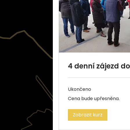
4 denní zájezd 
Ukončeno
Cena
Cena bude upřesněna.
bude
upřesněna.
Zobrazit kurz