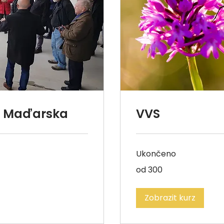
do Maďarska
VVS
Ukončeno
od
od 300
300
Zobrazit kurz