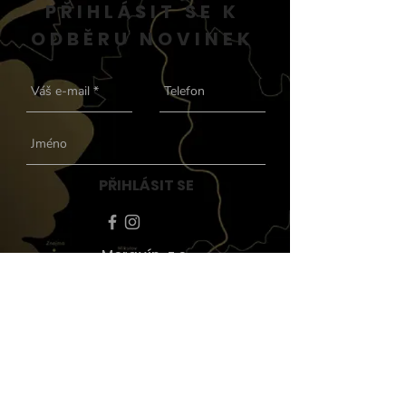
PŘIHLÁSIT SE K
ODBĚRU NOVINEK
PŘIHLÁSIT SE
Moravín, z.s.
Korespondenční adresa:
Moravín z.s. - Richard Šemík;
Magistrů 202/16; 140 00
Praha 4
info@moravin.com
|
+420
603 248 313
Zásady ochrany osobních