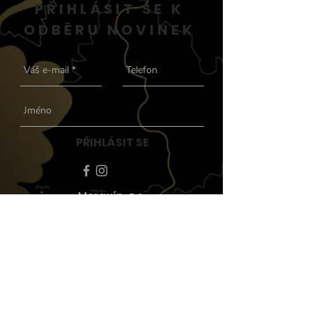
PŘIHLÁSIT SE K
ODBĚRU NOVINEK
PŘIHLÁSIT SE
Moravín, z.s.
Korespondenční adresa:
Moravín z.s. - Richard Šemík;
Magistrů 202/16; 140 00
Praha 4
info@moravin.com
|
+420
603 248 313
Zásady ochrany osobních