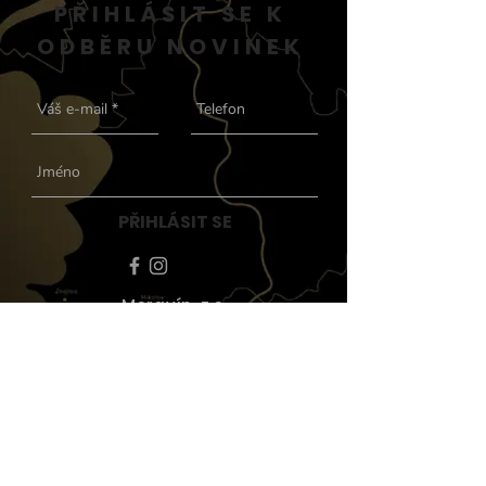
PŘIHLÁSIT SE K
ODBĚRU NOVINEK
PŘIHLÁSIT SE
Moravín, z.s.
Korespondenční adresa:
Moravín z.s. - Richard Šemík;
Magistrů 202/16; 140 00
Praha 4
info@moravin.com
|
+420
603 248 313
Zásady ochrany osobních