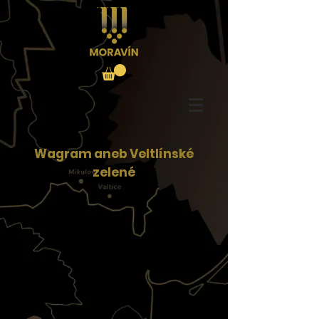
Wagram aneb Veltlínské
zelené